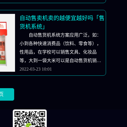
系统厂家带您了解一下。那么自动售货机
就可以，为什么选择自动售货机，首先是
自动售卖机卖的越便宜越好吗「售
自动售货机24小时无人值守，减少了人工
货机系统」
费，其次是场地租金低，第三是不需要人
自动售货机系统方案应用广泛，如：
与人之间接触，只需要客户扫码付款出货
小到各种快速消费品（饮料、零食等），
就可以，操作简单，机器出问题了，厂家
性用品，在学校可以销售文具、化妆品
有售后有质保，机器用着也无忧，只需要
等，大到一袋大米可以是自动售货机销售
定期补货就可以。到目前为止，自动售货
的产品。自动售货机不仅提供销售平台，
2022-03-23 10:01
机仍然是最受欢迎的新零售落地方式。与
还提供运营管理平台，通过线上线下结
此同时，农夫山泉、中国旺旺、娃哈哈等
合，增强消费体验；通过微信或终端应用
大量快速消费品制造商也开始强势进入自
页
与消费体验者的互动，也可以实现长期运
动售货机市场，抢占份额。这些大品牌采
营模式。在选择自动售货机时，请注意以
取自主研发或合作的形式，通过自动终端
下几点。首先，机器是否是二手翻新的机
触及更多的消费者，从而提高市场份额和
器，因为很多人认为机器越便宜越好，但
销售。与此同时，更多的问题也浮出水