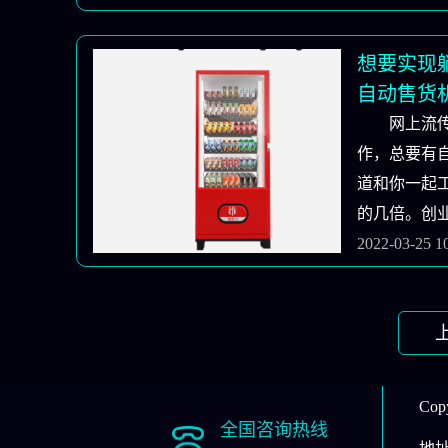
手自动售货
货机取决于
想要实现
动售货机的
自动售货
议你开始二
货机厂家
网上流
货机系统厂
作，总要有自
电器，如冰
道和你一起
进入普通家
的几倍。创
常熟悉，操
毫无疑问，
2022-03-25 1
简单。自动
一。更多的
后于普通家
抗力、更高
需要专业技
何在不耽误
和注意事项
问了一圈身
了！通常，
么资金不多
Co
机厂家那里
有类似的顾
全国咨询热线
的现场培训