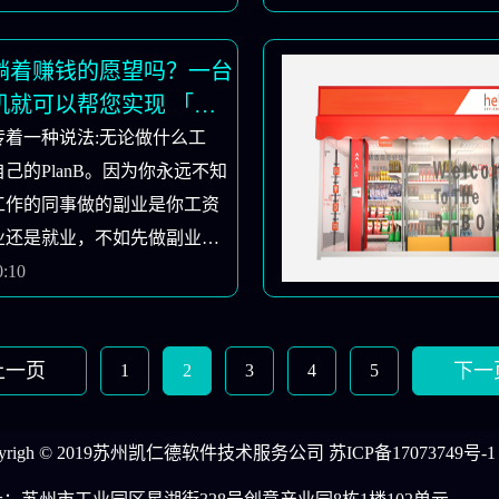
机开始。能否开始二手自动售
具体情况，如果你没有操作自
躺着赚钱的愿望吗？一台
经验，也就是纯白色，我不建
机就可以帮您实现 「售
手设备，原因如下。凯仁德售
」
传着一种说法:无论做什么工
家自动售货机不同于普通家用
己的PlanB。因为你永远不知
箱、洗衣机、空调等设备已经
工作的同事做的副业是你工资
庭多年，我们有很多接触，非
业还是就业，不如先做副业。
作不需要专业技能，操作非常
副业是近年来最流行的词之
0:10
售货机不同，普及程度远远落
副业收入意味着更高的风险抵
用电器，功能非常复杂，使用
的消费水平和更大的信心。如
能。你能教你所有的操作要点
上一页
下一
1
2
3
4
5
主营业务的情况下开设副业？
吗？凯仁德自动售卖机我看够
边的朋友，要么精力不多，要
如果客户直接从自动售货机货
，不知道怎么开始。如果你也
pyrigh © 2019苏州凯仁德软件技术服务公司
苏ICP备17073749号-1
购买机器，制造商将提供免费
虑，自动售货机愿意成为你额
或远程视频培训（根据不同的