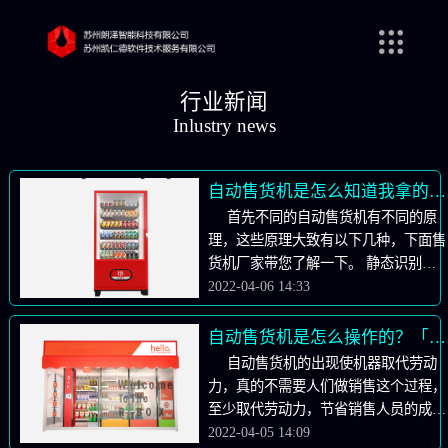
行业新闻
Inlustry news
自动售货机是怎么知道我拿的东西是什么的？「售货机厂家」
首先不同的自动售货机有不同的原
理，这些原理大致有以下几种，下面售
货机厂家带您了解一下。 静态识别。
这种售货机里面有很多摄像头，每层都
2022-04-06 14:33
有。通过提前录入商品的外形，颜色，
价格等信息，当用户取走商品后，通过
自动售货机是怎么操作的？「售货机系统」
摄像头返回的图像判断顾客拿取的是什
自动售货机的出现使机器取代劳动
么，用户关门后，系统便通过关联账户
力，真的不需要人们做销售这个过程，
扣取相应的钱。这种识别技术有两个比
至少取代劳动力，节省销售人员的成
较大的缺点，一是所需摄像头较多，而
本，这是自动售货机发明的最初原因。
2022-04-05 14:09
且每层都需要，层间距还不能太小，不