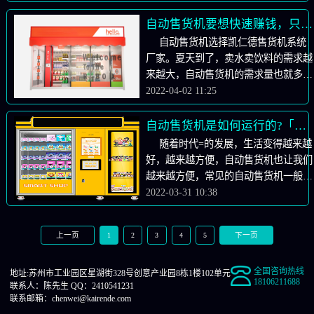
但随着自动售货机的发展，该行业出现
然会影响图像采集，因此空间利用率比
了一些详细的分支和新的类别。它给行
自动售货机要想快速赚钱，只需要做好以下几点「售货机系统」
较低，二是图像识别不太准确，一旦商
业带来了新的机遇，但也增加了运营的
自动售货机选择凯仁德售货机系统
品相互遮挡，或是两件商品外形太过相
难度。如果你想操作自动售货机，请做
厂家。夏天到了，卖水卖饮料的需求越
似，系统便不能识别或区分。 动态识
以下几点！下面售货机系统厂家带您了
来越大，自动售货机的需求量也就多了
别。通过摄像头实时采集顾客取货过
解一下。1.尽量操作自动售货机的所有
起来， 但是最近好多顾客会问，我的
2022-04-02 11:25
程，从而判断顾客拿的是什么。这种技
按钮。所有功能，并熟悉它们；2.针对
自动售货机买回去一天都不赚钱，那么
术相比于静态识别来说所需要的摄像头
一些运维情况采取一些预警措施，如机
问题来了，别人的自动售货机买回去一
自动售货机是如何运行的?「售货机厂家」
更少，而且并不需要检测所有商品，只
器断线，如何处理？机器断电了，怎么
天纯利润就有一两千两三千，而您的自
随着时代=的发展，生活变得越来越
需要看顾客取走或者放回的商品即可，
解决？机器出货异常怎么办？这些都要
动售货机买回去一天收入只有几十，到
好，越来越方便，自动售货机也让我们
摄像头较少而且一般位于门上，因此空
提前准备好；3.掌握一些产品选择。竞
底是什么原因呢？首先 影响最大的就
越来越方便，常见的自动售货机一般分
间利用率较高。 重力识别。这种售货
争产品研究方法。产品选择的核心是研
是摆放场地的人流量，人流量决定您自
为四种：饮料自动售货机、食品自动售
2022-03-31 10:38
机在每层都有电子秤，提前录入每种商
究你机器所在的客户群。他们喜欢什
动售货机的货卖不卖的出去，这就需要
货机、饮料零食综合自动售货机、盲盒
品的重量，然后通过比对顾客购买前后
么？你不喜欢什么？4.看看你的自动售
您做一个市场调查 ，看附近哪个场地
自动售货机。自动售货机可以减少大量
重量的变化，从而判断顾客买的是什
货机想卖什么(这里重点介绍一下选
人流量不错。一般这几个场地可以考
上一页
下一页
1
2
3
4
5
的人力，不像时间、人力、地点等，它
么，这种方案弊端明显，首先就是无法
品)1)所选商品保质期长，不易损坏；
虑，工厂、学校、商场、广场。其次是
也可以更好地方便交易。自动售货机是
判断重量非常相近的商品，另外如果商
2)商品供应需求高，购买频率高；3)客
商品的价格，过高或者过低都会让消费
全国咨询热线
如何运行的？1，售产品，二是销售广
品倾斜或者自动售货机倾斜，或者商品
地址:苏州市工业园区星湖街328号创意产业园8栋1楼102单元
户单价不宜过高；4)商品供应链成熟；
18106211688
者产生怀疑，价格太高负担不起，价格
联系人：陈先生
QQ：2410541231
告栏；2.自助售货机推广的地方通常是
相互依靠，就会影响重力感应，从而影
5)最好不要求太多的外部场景；5.掌握
联系邮箱：chenwei@kairende.com
低，怀疑是不是快过期了，价格才这么
商场、学校、工厂等客流购物中心、学
响系统对顾客所取商品的判断。 RFID
一些数据分析方法。机器和软件，这样