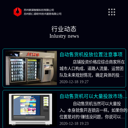
行业动态
Inlustry news
自动售货机投放位置注意事项
店铺投资价格应综合商家所在
城市人口构成、道路人流量、运营团
队及未来规划情况，确定具体的投入
场所。 1、考虑人口构成 无论
2020-12-18 19:27
是新店还是二手店，决定成败的主要
因素是当地消费者。因此，在选择商
自动售货机可以大量投放市场吗?
家时，必须比较当地消费者的购买。
自动售货机当然可以大量投
一般来说，如果当地人口是进口量
入。本身就像开连锁店一样。如果你的
大、消费能力比较强的白领构成，经
位置是对的!赚钱没问题，你说可以大
济学常识会告诉人们消费水平与收入
量投入吗?大量投放等于你赚更多的
2020-12-18 19:23
成正比，因此，地区内将容纳更多的