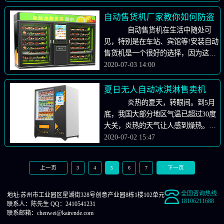
钱。 如果你想赚钱，就像我前面说
中高方面商品专卖店，促进地区内租
的，自动售货机本身就等于开连锁店，
自动售货机厂家教你如何防盗
金水平的上升。 2、考虑道路和人
所以你要考虑投入的位置!位置很重
自动售货机在生活中随处可
力流动。 道路上的人流量程度在
要。好座位一天能赚几千美元，坏座位
见，特别是在车站、宾馆等!安装自动
很大程度上决定了人流到达的量。一
连电费都赚不到! 放置位置：
售货机是一个很好的选择，因为这些
般来说，繁华的市中心地区、新晋共
自动售货机所在的地方会先考虑步行距
地方人流稳定，需求量大。然而，这
2020-07-03 14:00
同体商业“新贵”都具有交通便利的特
离，但绝对是步行距离不崭露头角的地
些地方的无人贩卖机的发布也容易被
点。因此，无论是新店还是二手店，
区。有很多行人通过自动售货机可能会
盗。我们应该如何解决无人售货机因
夏日无人自动冰淇淋售卖机
如果交通状况不理想，表明今后的增
导致购买商品的行为。 其次是地铁
消费者的质量而被偷的问题?自动售货
炎热的夏天，转眼间。到5月
长空间不会很大。当然，请注意，不
站、高速铁路站、火车站、公共汽车
机制造商教你如何防止自动售货机被
底，我国大部分地区气温已超过30度
能选择快速交通主干道附近的商店。
站。等待交通区间，因为这些方面每天
盗。以下是一些建议，供你参
大关，炎热的天气让人感到燥热。受
这种商店具有交通便利程度高的特
都有别人经过。每天的利润也很
考： 1.监控设备可以安装在自动
疫情影响，为防止空气流通感染，绝
2020-07-02 15:47
点，但人群不聚集，不能带来人
高。 还有广场、酒店、海滩、停车
售货机附近，这也可以提醒有不良想
大多数企业和企业都没有打开中央空
气。 3、考虑运营团队 单身、
场、购物中心和有很多人流的各种地
法的人，他们不敢随意偷盗。 2.
调，这使得人们在炎热的天气里变得
单身商店一般情况下，需要考虑投放
区。如果有人流，就会发生交易。
关于直接击中玻璃和偷窃玻璃的人，
上一页
下一页
3
4
5
6
7
越来越热。 夏天还是很漫长的，
的地方不能太远，店铺有问题或需要
最后，我将介绍自动售货机的缺点和解
只能与该地方的提供者谈判，以加强
在这个整个夏天，企业可能不开空
商品时很方便。注：单身、单身、单
决方案! 1.自动售货机产品太单
自动售货机的安全。 3.把机器的
全国咨询热线
调，所以在这种情况下，大家的暑期
身、单身、单身、单身、单身)如果在
地址:苏州市工业园区星湖街328号创意产业园8栋1楼102单元
一。如果你购买那种功能就不好
18106211688
几个脚固定在地面上，或把另一面固
联系人：陈先生
QQ：2410541231
取暖手段就显得尤为重要。我相信在
一个地区投入了多辆车，就要考虑周
了。 2.自动售货机的建设价格非常
联系邮箱：chenwei@kairende.com
定在墙上，以免有人摇着机器偷东
夏天，没有什么比冰激凌更能提神的
围人群的构成，特别是年龄段的构
高，想尽快恢复本，所以商品的价格会